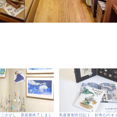
まごさがし」原画展終了しまし
蔦屋展制作日記１：好奇心のキ