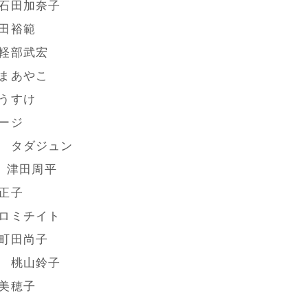
石田加奈子
田裕範
軽部武宏
まあやこ
うすけ
ージ
 タダジュン
 津田周平
正子
ロミチイト
町田尚子
 桃山鈴子
美穂子