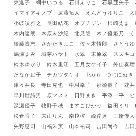
東逸子 網中いづる 石川えりこ 石黒亜矢子 
イマイアキノブ 遠藤拓人 えんどうゆりこ 太
小岐須雅之 長田結花 オブチジン 柿崎えま 
木内達朗 木原未沙紀 北見隆 木ノ優姫乃 く
後藤貴志 さかたきよこ 佐々木悟郎 さとうゆ
嶋津まみ 城芽ハヤト 水翠 末原翠 スズキコ
鈴木ゆかり 鈴木里江 五月女ケイ子 外山奏瑠
たなか鮎子 チカツタケオ Tsuin つじにぬき
津々井良 寺田克也 中村幸子 那須慶子 花井
早川世詩男 原マスミ 日野まき 平澤一平 ヒ
深瀬優子 牧野千穂 ますこひかり 益田ミリ 
松倉香子 末山りん 南椌椌 峰岸達 三輪優人
矢野恵司 山福朱実 山本祐司 吉田尚令 吉田