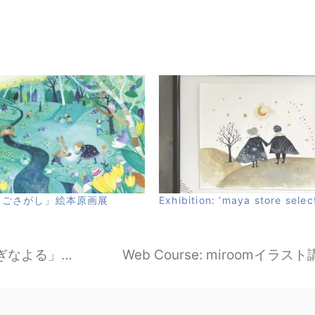
まごさがし」絵本原画展
Exhibition: ‘maya store sele
Exhibition:「クリスマスマーケットのふしぎなよる」原画展 in えほんやさん