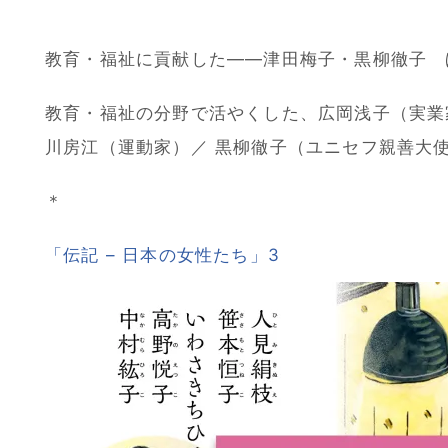
教育・福祉に貢献した――津田梅子・黒柳徹子 
教育・福祉の分野で活やくした、広岡浅子（実業
川房江（運動家）／ 黒柳徹子（ユニセフ親善大
＊
「伝記 – 日本の女性たち」
3