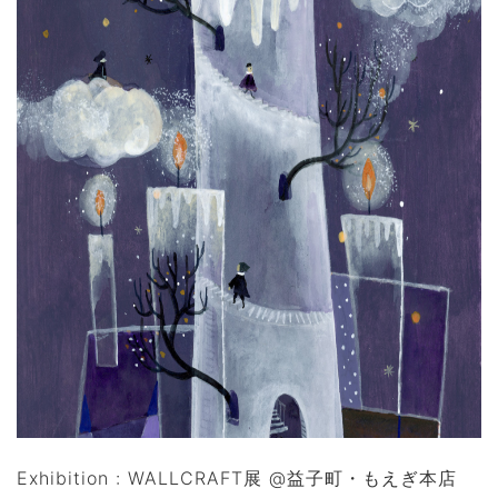
Exhibition : WALLCRAFT展 @益子町・もえぎ本店