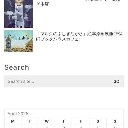
ぎ本店
『マルクのふしぎなかさ』絵本原画展@ 神保
町ブックハウスカフェ
Search
Search
for:
April 2025
M
T
W
T
F
S
S
1
2
3
4
5
6